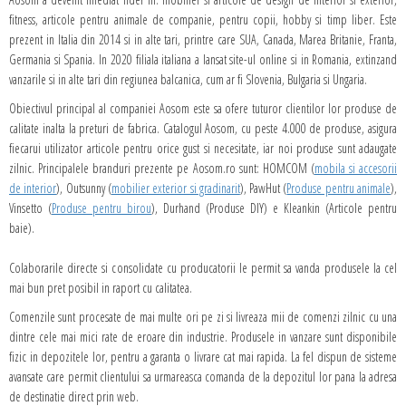
fitness, articole pentru animale de companie, pentru copii, hobby si timp liber. Este
prezent in Italia din 2014 si in alte tari, printre care SUA, Canada, Marea Britanie, Franta,
Germania si Spania. In 2020 filiala italiana a lansat site-ul online si in Romania, extinzand
vanzarile si in alte tari din regiunea balcanica, cum ar fi Slovenia, Bulgaria si Ungaria.
Obiectivul principal al companiei Aosom este sa ofere tuturor clientilor lor produse de
calitate inalta la preturi de fabrica. Catalogul Aosom, cu peste 4.000 de produse, asigura
fiecarui utilizator articole pentru orice gust si necesitate, iar noi produse sunt adaugate
zilnic. Principalele branduri prezente pe Aosom.ro sunt: HOMCOM (
mobila si accesorii
de interior
), Outsunny (
mobilier exterior si gradinarit
), PawHut (
Produse pentru animale
),
Vinsetto (
Produse pentru birou
), Durhand (Produse DIY) e Kleankin (Articole pentru
baie).
Colaborarile directe si consolidate cu producatorii le permit sa vanda produsele la cel
mai bun pret posibil in raport cu calitatea.
Comenzile sunt procesate de mai multe ori pe zi si livreaza mii de comenzi zilnic cu una
dintre cele mai mici rate de eroare din industrie. Produsele in vanzare sunt disponibile
fizic in depozitele lor, pentru a garanta o livrare cat mai rapida. La fel dispun de sisteme
avansate care permit clientului sa urmareasca comanda de la depozitul lor pana la adresa
de destinatie direct prin web.