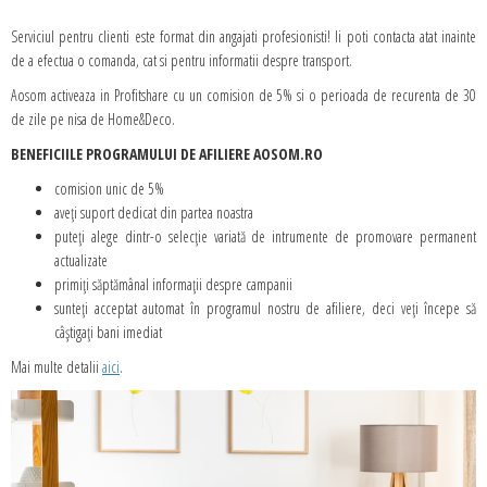
Serviciul pentru clienti este format din angajati profesionisti! Ii poti contacta atat inainte
de a efectua o comanda, cat si pentru informatii despre transport.
Aosom activeaza in Profitshare cu un comision de 5% si o perioada de recurenta de 30
de zile pe nisa de Home&Deco.
BENEFICIILE PROGRAMULUI DE AFILIERE AOSOM.RO
comision unic de 5%
aveți suport dedicat din partea noastra
puteți alege dintr-o selecție variată de intrumente de promovare permanent
actualizate
primiți săptămânal informații despre campanii
sunteți acceptat automat în programul nostru de afiliere, deci veți începe să
câștigați bani imediat
Mai multe detalii
aici
.