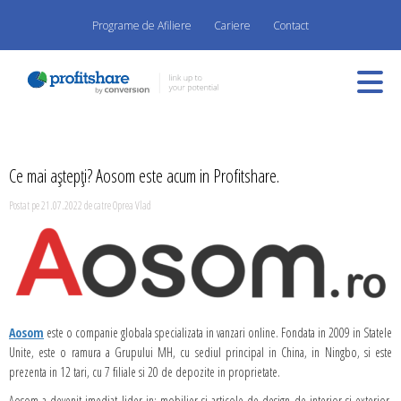
Programe de Afiliere
Cariere
Contact
Ce mai aștepți? Aosom este acum in Profitshare.
Postat pe 21.07.2022 de catre Oprea Vlad
Aosom
este o companie globala specializata in vanzari online. Fondata in 2009 in Statele
Unite, este o ramura a Grupului MH, cu sediul principal in China, in Ningbo, si este
prezenta in 12 tari, cu 7 filiale si 20 de depozite in proprietate.
Aosom a devenit imediat lider in: mobilier si articole de design de interior si exterior,