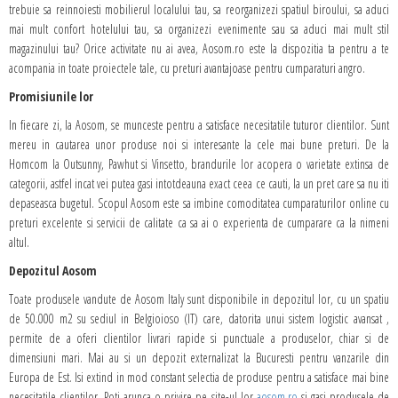
trebuie sa reinnoiesti mobilierul localului tau, sa reorganizezi spatiul biroului, sa aduci
mai mult confort hotelului tau, sa organizezi evenimente sau sa aduci mai mult stil
magazinului tau? Orice activitate nu ai avea, Aosom.ro este la dispozitia ta pentru a te
acompania in toate proiectele tale, cu preturi avantajoase pentru cumparaturi angro.
Promisiunile lor
In fiecare zi, la Aosom, se munceste pentru a satisface necesitatile tuturor clientilor. Sunt
mereu in cautarea unor produse noi si interesante la cele mai bune preturi. De la
Homcom la Outsunny, Pawhut si Vinsetto, brandurile lor acopera o varietate extinsa de
categorii, astfel incat vei putea gasi intotdeauna exact ceea ce cauti, la un pret care sa nu iti
depaseasca bugetul. Scopul Aosom este sa imbine comoditatea cumparaturilor online cu
preturi excelente si servicii de calitate ca sa ai o experienta de cumparare ca la nimeni
altul.
Depozitul Aosom
Toate produsele vandute de Aosom Italy sunt disponibile in depozitul lor, cu un spatiu
de 50.000 m2 su sediul in Belgioioso (IT) care, datorita unui sistem logistic avansat ,
permite de a oferi clientilor livrari rapide si punctuale a produselor, chiar si de
dimensiuni mari. Mai au si un depozit externalizat la Bucuresti pentru vanzarile din
Europa de Est. Isi extind in mod constant selectia de produse pentru a satisface mai bine
necesitatile clientilor. Poti arunca o privire pe site-ul lor
aosom.ro
si gasi produsele de