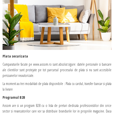
Plata securizata
Cumparaturile facute pe www.aosom.ro sunt absolut sigure: datele personale si bancare
ale clientilor sunt protejate pe tot parcursul procesului de plata si nu sunt accesibile
persoanelor neautorizate.
La moment au trei modalitati de plata disponibile : Plata cu cardul, transfer bancar si plata
la livrare
Programul B2B
Aosom are si un program B2B cu o lista de preturi dedicata profesionistilor din orice
sector si revanzatorilor care vor sa distribuie brandurile lor in propriile magazine. Daca