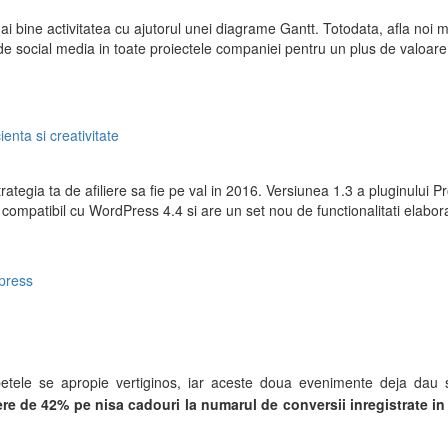
bine activitatea cu ajutorul unei diagrame Gantt. Totodata, afla noi moda
 de social media in toate proiectele companiei pentru un plus de valoar
enta si creativitate
strategia ta de afiliere sa fie pe val in 2016. Versiunea 1.3 a pluginulu
 compatibil cu WordPress 4.4 si are un set nou de functionalitati elaborat
press
tele se apropie vertiginos, iar aceste doua evenimente deja dau se
e de 42% pe nisa cadouri la numarul de conversii inregistrate in