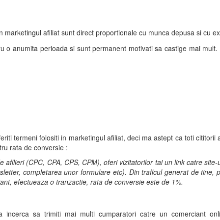
din marketingul afiliat sunt direct proportionale cu munca depusa si cu e
entru o anumita perioada si sunt permanent motivati sa castige mai mult
iti termeni folositi in marketingul afiliat, deci ma astept ca toti cititori
tru rata de conversie :
 afilieri (CPC, CPA, CPS, CPM), oferi vizitatorilor tai un link catre sit
etter, completarea unor formulare etc). Din traficul generat de tine, pr
ciant, efectueaza o tranzactie, rata de conversie este de 1%.
de a incerca sa trimiti mai multi cumparatori catre un comerciant onl