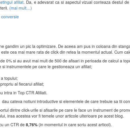
tingul afiliat
. Da, e adevarat ca si aspectul vizual conteaza destul de m
terii.
(mai mult…)
e conversie
ne gandim un pic la optimizare. De aceea am pus in coloana din stanga a
re este cea mai mare rata de click din retea la momentul actual. Cum ca
e de 0% si au avut mai mult de 500 de afisari in perioada de calcul a top
e si instrumentele pe care le gestioneaza un afiliat;
;
a topului;
opriu al fiecarui afiliat;
u intra in Top CTR Afiliati.
au cateva notiuni introductive si elementele de care trebuie sa tii cont 
tul dintre click-urile si afisarile pe care le face un instrument de pro
ui, insa acestea vor fi temele unor articole ulterioare pe acest blog.
p, cu un CTR de
8,76%
(in momentul in care scriu acest articol).