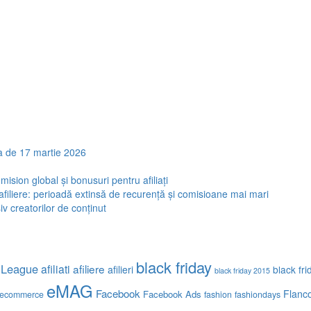
a de 17 martie 2026
sion global și bonusuri pentru afiliați
iliere: perioadă extinsă de recurență și comisioane mai mari
v creatorilor de conținut
black friday
e League
afiliati
afiliere
afilieri
black fr
black friday 2015
eMAG
Facebook
Flanc
Facebook Ads
ecommerce
fashion
fashiondays