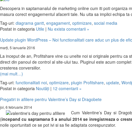
Descopera in saptamanalul de marketing online cum iti poti organiza mai 
masura corect engagementul afacerii tale. Nu uita sa implici echipa ta
Tag-uri:
diagrama gantt
,
engagament
,
optimizare
,
social media
Postat in categoria
Utile
|
Nu exista comentarii »
Update plugin WordPress – Noi functionalitati care aduc un plus de efici
marți, 5 ianuarie 2016
La inceput de an, Profitshare vine cu unelte noi si originale pentru ca 
direct din panoul de control al site-ului tau. Pluginul este acum complet
cresterea conversiilor.
(mai mult…)
Tag-uri:
functionalitati noi
,
optimizare
,
plugin Profitshare
,
update
,
Word
Postat in categoria
Noutăţi
|
12 comentarii »
Pregatiri in afiliere pentru Valentine’s Day si Dragobete
joi, 6 februarie 2014
Cum Valentine’s Day si Dragobe
(
incepand cu saptamana 5 a anului 2014 se inregistreaza o crester
noile oportunitati ce se pot ivi si sa fie adaptata corespunzator.