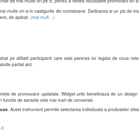
 sau chiar de mai multe ori pe zi, pentru a vedea rezultatele promovarii lor 
mai multe ori si in castigurile din comisioane. Dedicarea si un pic de insp
liere, de aplicat.
(mai mult…)
at pe afiliatii participanti care este parerea lor legata de noua rete
aluite partial aici.
umentele de promovare updatate. Widget-urile beneficiaza de un design
 in functie de sansele cele mai mari de conversie.
duse
. Acest instrument permite selectarea individuala a produselor afisa
.0