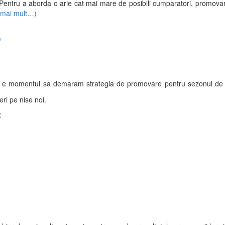
 Pentru a aborda o arie cat mai mare de posibili cumparatori, promovarea
(mai mult…)
»
 e momentul sa demaram strategia de promovare pentru sezonul de iar
eri pe nise noi.
: