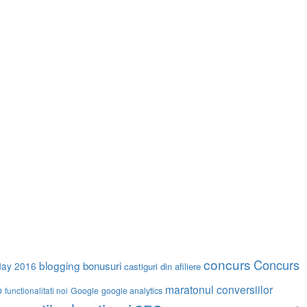
concurs
Concurs
blogging
bonusuri
iday 2016
castiguri din afiliere
maratonul conversiilor
o
functionalitati noi
Google
google analytics