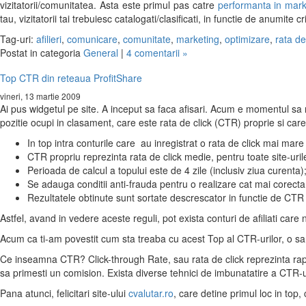
vizitatorii/comunitatea. Asta este primul pas catre
performanta in marke
tau, vizitatorii tai trebuiesc catalogati/clasificati, in functie de anumite cri
Tag-uri:
afilieri
,
comunicare
,
comunitate
,
marketing
,
optimizare
,
rata d
Postat in categoria
General
|
4 comentarii »
Top CTR din reteaua ProfitShare
vineri, 13 martie 2009
Ai pus widgetul pe site. A inceput sa faca afisari. Acum e momentul sa 
pozitie ocupi in clasament, care este rata de click (CTR) proprie si ca
In top intra conturile care au inregistrat o rata de click mai mar
CTR propriu reprezinta rata de click medie, pentru toate site-uril
Perioada de calcul a topului este de 4 zile (inclusiv ziua curenta)
Se adauga conditii anti-frauda pentru o realizare cat mai corecta 
Rezultatele obtinute sunt sortate descrescator in functie de CTR pr
Astfel, avand in vedere aceste reguli, pot exista conturi de afiliati care n
Acum ca ti-am povestit cum sta treaba cu acest Top al CTR-urilor, o sa d
Ce inseamna CTR? Click-through Rate, sau rata de click reprezinta rapor
sa primesti un comision. Exista diverse tehnici de imbunatatire a CTR-ul
Pana atunci, felicitari site-ului
cvalutar.ro
, care detine primul loc in to