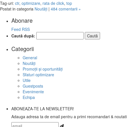
Tag-uri:
ctr
,
optimizare
,
rata de click
,
top
Postat in categoria
Noutăţi
|
484 comentarii »
Abonare
Feed RSS
Caută după:
Categorii
General
Noutăţi
Promoţii şi oportunităţi
Sfaturi optimizare
Utile
Guestposts
Evenimente
Echipa
ABONEAZA-TE LA NEWSLETTER!
Adauga adresa ta de email pentru a primi recomandari & noutati 