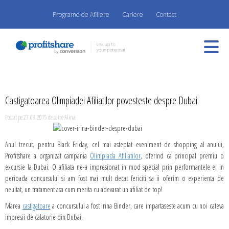
Programe de Afiliere
Cariere
Contact
Castigatoarea Olimpiadei Afiliatilor povesteste despre Dubai
Postat pe 27.08.2015 de catre Alina
Anul trecut, pentru Black Friday, cel mai asteptat eveniment de shopping al anului,
Profitshare a organizat campania
Olimpiada Afiliatilor
, oferind ca principal premiu o
excursie la Dubai. O afiliata ne-a impresionat in mod special prin performantele ei in
perioada concursului si am fost mai mult decat fericiti sa ii oferim o experienta de
neuitat, un tratament asa cum merita cu adevarat un afiliat de top!
Marea
castigatoare
a concursului a fost Irina Binder, care impartaseste acum cu noi cateva
impresii de calatorie din Dubai.