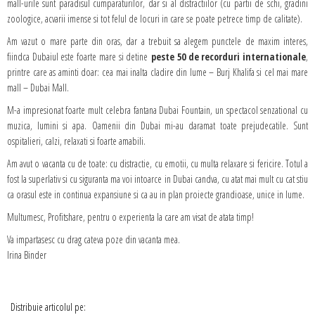
mall-urile sunt paradisul cumparaturilor, dar si al distractiilor (cu partii de schi, gradini
zoologice, acvarii imense si tot felul de locuri in care se poate petrece timp de calitate).
Am vazut o mare parte din oras, dar a trebuit sa alegem punctele de maxim interes,
fiindca Dubaiul este foarte mare si detine
peste 50 de recorduri internationale
,
printre care as aminti doar: cea mai inalta cladire din lume – Burj Khalifa si cel mai mare
mall – Dubai Mall.
M-a impresionat foarte mult celebra fantana Dubai Fountain, un spectacol senzational cu
muzica, lumini si apa. Oamenii din Dubai mi-au daramat toate prejudecatile. Sunt
ospitalieri, calzi, relaxati si foarte amabili.
Am avut o vacanta cu de toate: cu distractie, cu emotii, cu multa relaxare si fericire. Totul a
fost la superlativ si cu siguranta ma voi intoarce in Dubai candva, cu atat mai mult cu cat stiu
ca orasul este in continua expansiune si ca au in plan proiecte grandioase, unice in lume.
Multumesc, Profitshare, pentru o experienta la care am visat de atata timp!
Va impartasesc cu drag cateva poze din vacanta mea.
Irina Binder
Distribuie articolul pe: