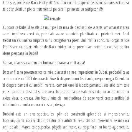
Cine stie, poate de Black Friday 2015 vei trai chiar tu experiente asemanatoare. Asta ca sa
te obisnuiesti un pic cu tratamentul pe care il primeste un castigator 🙂
Cu toate ca Dubaiul se afla de mult pe lista mea de destinatii de vacanta, am amanat mereu
sa-mi implinesc acest vis, prioritate avand vacantele planificate cu prietenii mei. Anul
trecut am avut marea surpriza sa fiu castigatoarea premiului intai la concursul organizat de
Profitshare cu ocazia zilelor de Black Friday, iar ca premiu am primit o excursie pentru
doua persoane in Dubai!
Asadar, in aceasta vara m-am bucurat de vacanta mult visata!
Daca ar fi sa va povestesc tot ce mi-a placut si ce m-a impresionat in Dubai, probabil ca as
scrie o carte cu 1001 de povesti. Povesti despre locuri fascinante, despre magia Orientului
si despre oameni cu ambitii marete, oameni care isi iubesc pamantul, asa arid cum este
el. Ei isi adora desertul si pretuiesc fiecare forma de viata existenta, iar acolo unde nu
exista viata, o creaza. Am fost uimita de multitudinea de zone verzi create artificial si
intretinute cu multa munca si costuri, desigur.
Dubaiul este un oras spectaculos, plin de constructii splendide si impresionante,
hoteluri, zgarie nori si cladiri pentru care arhitectii si-au dat tot interesul sa se intreaca
unii pe altii. Marea este superba, plajele sunt vaste, cu nisip fin si nu foarte aglomerate,