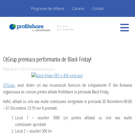
Programe de Afiliere
Cariere
Contact
CitGrup premiaza performanta de Black Friday!
Postat pe 18.11.2015 de catre Mîrzac Iulian
CITGrup
, unul dintre cei mai recunoscuti furnizori de echipamente IT din Romania
organizeaza un concurs pentru afiliatii Profitshare in perioada Black Friday.
Astfel, afiliatii cu cele mai multe comisioane inregistrate in perioada 20 Noiembrie 00:00
– 01 Decembrie 23:59 vor fi premiati:
Locul 1 – voucher 1000 Lei pentru afiliatul cu cele mai multe
comisioane aprobate
Locul 2 – voucher 500 lei