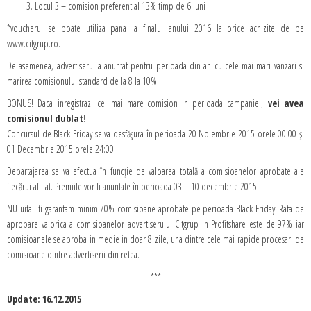
Locul 3 – comision preferential 13% timp de 6 luni
*voucherul se poate utiliza pana la finalul anului 2016 la orice achizite de pe
www.citgrup.ro.
De asemenea, advertiserul a anuntat pentru perioada din an cu cele mai mari vanzari si
marirea comisionului standard de la 8 la 10%.
BONUS! Daca inregistrazi cel mai mare comision in perioada campaniei,
vei avea
comisionul dublat
!
Concursul de Black Friday se va desfășura în perioada 20 Noiembrie 2015 orele 00:00 și
01 Decembrie 2015 orele 24:00.
Departajarea se va efectua în funcție de valoarea totală a comisioanelor aprobate ale
fiecărui afiliat. Premiile vor fi anuntate în perioada 03 – 10 decembrie 2015.
NU uita: iti garantam minim 70% comisioane aprobate pe perioada Black Friday. Rata de
aprobare valorica a comisioanelor advertiserului Citgrup in Profitshare este de 97% iar
comisioanele se aproba in medie in doar 8 zile, una dintre cele mai rapide procesari de
comisioane dintre advertiserii din retea.
***
Update: 16.12.2015