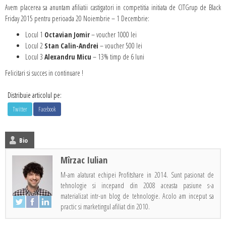
Avem placerea sa anuntam afiliatii castigatori in competitia initiata de CITGrup de Black
Friday 2015 pentru perioada 20 Noiembrie – 1 Decembrie:
Locul 1
Octavian Jomir
– voucher 1000 lei
Locul 2
Stan Calin-Andrei
– voucher 500 lei
Locul 3
Alexandru Micu
– 13% timp de 6 luni
Felicitari si succes in continuare !
Distribuie articolul pe:
Twitter
Facebook
Bio
Mîrzac Iulian
M-am alaturat echipei Profitshare in 2014. Sunt pasionat de
tehnologie si incepand din 2008 aceasta pasiune s-a
materializat intr-un blog de tehnologie. Acolo am inceput sa
practic si marketingul afiliat din 2010.