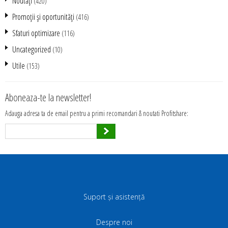
Noutăţi
(420)
Promoţii şi oportunităţi
(416)
Sfaturi optimizare
(116)
Uncategorized
(10)
Utile
(153)
Aboneaza-te la newsletter!
Adauga adresa ta de email pentru a primi recomandari & noutati Profitshare:
Suport și asistență
Despre noi