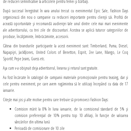
de reduceri semnificative la articolele pentru femei și bărbați.
După succesul înregistrat în vara anului trecut cu evenimentul Epic Sale, Fashion Days
organizează din nou o campanie cu reduceri importante pentru clienții săi. Profită de
această oportunitate și recomandă audienței tale unul dintre cele mai mari evenimente
ale advertiserului, cu trei zile de discounturi. Acestea se aplică tuturor categoriilor de
produse, încălțăminte, îmbrăcăminte, accesorii.
Câteva din brandurile participante la acest eveniment sunt: Timberland, Puma, Diesel,
Napapijri, Jack&Jones, United Colors of Benetton, Esprit, Zee Lane, Mango, Le Coq
Sportif, Pepe Jeans, Guess etc.
Așa cum v-a obișnuit deja advertiserul, livrarea și returul sunt gratuite.
Au fost încărcate în catalogul de campanii materiale promoționale pentru teasing, dar și
cele pentru eveniment, pe care avem rugămintea să le utilizați începând cu data de 17
ianuarie.
Citește mai jos și alte motive pentru care trebuie să promovezi Fashion Days:
Comision mărit la 8% în luna ianuarie, de la comisionul standard de 5% și
comision preferențial de 10% pentru top 10 afiliați, în funcție de valoarea
vânzărilor din ultima lună
Perioadă de comisionare de 10 zile