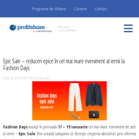
Programe de Afiliere
Cariere
Contact
Epic Sale – reduceri epice în cel mai mare eveniment al iernii la
Fashion Days
Postat pe 16.01.2017 de catre Daniela
Fashion Days
anunță în perioada
17 – 19 ianuarie
cel mai mare eveniment de sale
al iernii –
Epic Sale
. Prin această campanie se dorește creșterea vânzărilor prin oferirea