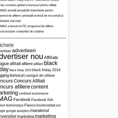
ial, comision global și bonusuri pentru afiliați
eMAG anunță actualizări importante pentru
ramul de afiliere: perioadă extinsă de recurență și
isioane mai mari
MAG a lansat eLITE: programul de afiliere
cat exclusiv creatorilor de conținut
ichete
advertiseri
ertiser
dvertiser nou
Affiliate
black
ague
afiliati
afiliere
afilieri
iday
black friday 2016
black friday 2015
ogging
bonusuri
castiguri din afiliere
ncurs
Concurs Afiliati
ncurs afiliere
content
rketing
continut
ecommerce
MAG
Facebook
Facebook Ads
Flanco
hion
fashiondays
functionalitati noi
maratonul
gle
google analytics
marketing
nversiilor
marketing