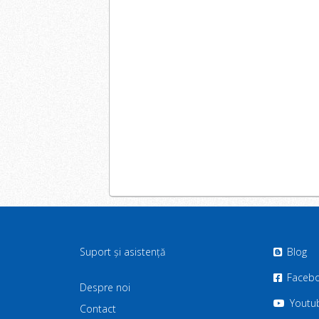
Suport și asistență
Blog
Faceb
Despre noi
Youtu
Contact