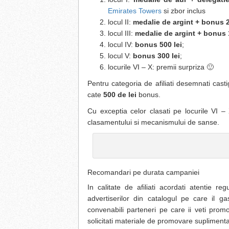
Emirates Towers
si zbor inclus
locul II:
medalie de argint + bonus 2
locul III:
medalie de argint + bonus 1
locul IV:
bonus 500 lei
;
locul V:
bonus 300 lei
;
locurile VI – X: premii surpriza 🙂
Pentru categoria de afiliati desemnati cas
cate
500 de lei
bonus.
Cu exceptia celor clasati pe locurile VI – X
clasamentului si mecanismului de sanse.
Recomandari pe durata campaniei
In calitate de afiliati acordati atentie r
advertiserilor din catalogul pe care il g
convenabili parteneri pe care ii veti prom
solicitati materiale de promovare supliment