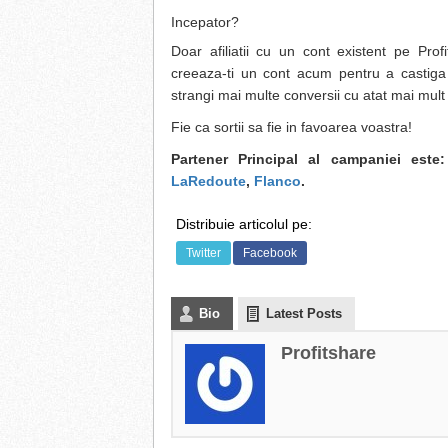
Incepator?
Doar afiliatii cu un cont existent pe Prof
creeaza-ti un cont acum pentru a castiga
strangi mai multe conversii cu atat mai mult 
Fie ca sortii sa fie in favoarea voastra!
Partener Principal al campaniei este
LaRedoute
,
Flanco
.
Distribuie articolul pe:
Twitter
Facebook
Bio
Latest Posts
Profitshare