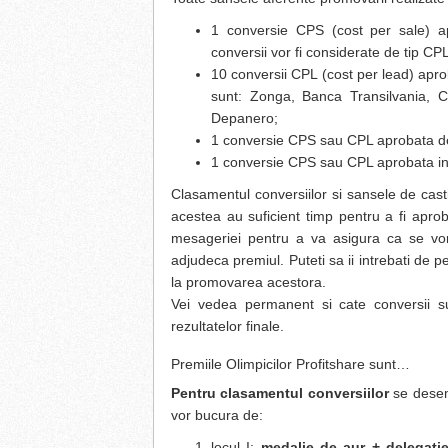
1 conversie CPS (cost per sale) a
conversii vor fi considerate de tip CPL
10 conversii CPL (cost per lead) apro
sunt: Zonga, Banca Transilvania, C
Depanero;
1 conversie CPS sau CPL aprobata de 
1 conversie CPS sau CPL aprobata in f
Clasamentul conversiilor si sansele de cast
acestea au suficient timp pentru a fi apro
mesageriei pentru a va asigura ca se vor 
adjudeca premiul. Puteti sa ii intrebati de p
la promovarea acestora.
Vei vedea permanent si cate conversii su
rezultatelor finale.
Premiile Olimpicilor Profitshare sunt…
Pentru clasamentul conversiilor
se desemn
vor bucura de:
locul I:
medalie de aur + delegati