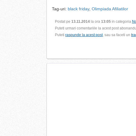
Tag-uri:
black friday
,
Olimpiada Afiliatilor
Postat pe
13.11.2014
la ora
13:05
in categoria
No
Puteti urmari comentariile la acest post abonand
Puteti
raspunde la acest post
, sau sa faceti un
tr