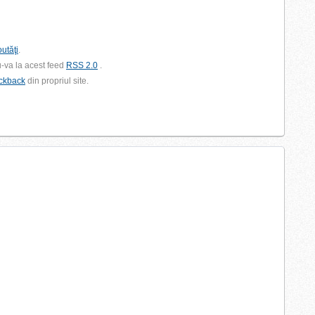
utăţi
.
u-va la acest feed
RSS 2.0
.
ackback
din propriul site.