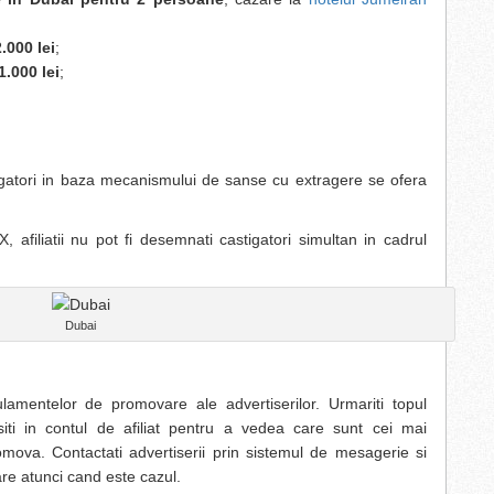
.000 lei
;
.000 lei
;
tigatori in baza mecanismului de sanse cu extragere se ofera
, afiliatii nu pot fi desemnati castigatori simultan in cadrul
Dubai
egulamentelor de promovare ale advertiserilor. Urmariti topul
asiti in contul de afiliat pentru a vedea care sunt cei mai
omova. Contactati advertiserii prin sistemul de mesagerie si
are atunci cand este cazul.