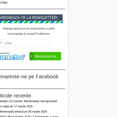
Echipa
ABONEAZA-TE LA NEWSLETTER!
Adauga adresa ta de email pentru a primi
recomandari & noutati Profitshare:
rmareste-ne pe Facebook
ticole recente
Update (12 martie): Mentenanța reprogramată
ru data de 17 martie 2026
Mentenanță tehnică pe 05 martie 2026
eMAG Black Friday 2025 (7 Noiembrie): cookie