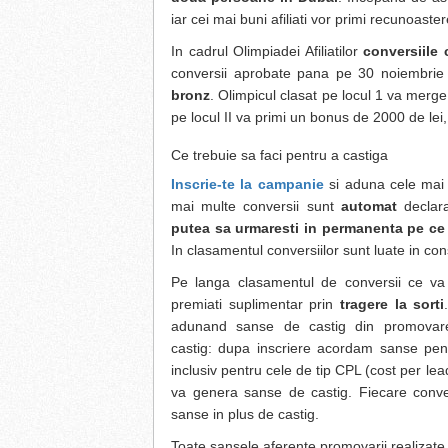
iar cei mai buni afiliati vor primi recunoast
In cadrul Olimpiadei Afiliatilor
conversiile
conversii aprobate pana pe 30 noiembrie 
bronz
. Olimpicul clasat pe locul 1 va merge
pe locul II va primi un bonus de 2000 de lei, 
Ce trebuie sa faci pentru a castiga
Inscrie-te la campanie
si aduna cele mai 
mai multe conversii sunt
automat
declara
putea sa urmaresti in permanenta pe ce 
In clasamentul conversiilor sunt luate in co
Pe langa clasamentul de conversii ce va de
premiati suplimentar prin
tragere la sorti
adunand sanse de castig din promovar
castig: dupa inscriere acordam sanse pentru
inclusiv pentru cele de tip CPL (cost per le
va genera sanse de castig. Fiecare conversi
sanse in plus de castig.
Toate sansele aferente promovarii realizate 