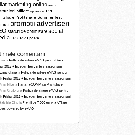
liat
marketing online
matar
rtunitati afiliere
PPC
optimizare
fitshare
Profitshare Summer fest
promotii advertiseri
motii
EO
social
sfaturi de optimizare
edia
update
TeCOMM
timele comentarii
rina
la
Politica de afiliere eMAG pentru Black
ay 2017 + Intrebari frecvente si raspunsuri
dina Iuliana
la
Politica de afiliere eMAG pentru
k Friday 2017 + Intrebari frecvente si raspunsuri
Mihai Mike
la
Hai la TeCOMM cu Profitshare
ihai Croitoru
la
Politica de afiliere eMAG pentru
k Friday 2017 + Intrebari frecvente si raspunsuri
Gabriela Dinu
la
Premii de 7.000 euro la Affiliate
gue, powered by eMAG