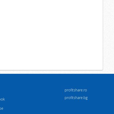
profitshare.ro
profitshare.bg
ook
be