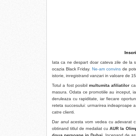
Inscr
Iata ca ne despart doar cateva zile de la 
ocazia Black Friday.
Ne-am convins
de pote
istorie, inregistrand vanzari in valoare de 15
Totul a fost posibil
multumita afiliatilor
car
masura. Odata ce promotiile au inceput, iar 
deruleaza cu rapiditate, iar fiecare oportu
reteta succesului: urmarirea indeaproape a r
catre clienti.
Dar anul acesta vom vedea cu adevarat ci
obtinand titlul de medaliat cu
AUR la Olimp
doua persoane in Dubai
. Incepand de ast