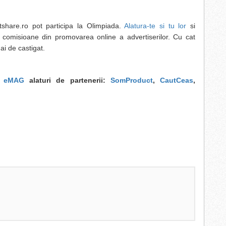
itshare.ro pot participa la Olimpiada.
Alatura-te si tu lor
si
 comisioane din promovarea online a advertiserilor. Cu cat
ai de castigat.
:
eMAG
alaturi de partenerii:
SomProduct
,
CautCeas
,