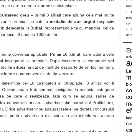
erea pe care o merita + premii substantiale.
spec
 cantaresc greu
– primii 3 afiliati care aduna cele mai multe
prog
vor fi premiati cu cate o
medalie de aur, argint
respectiv
com
 in
delegatie in Dubai
, reprezentandu-ne cu mandrie, cel de
e
iar locul III unul de 1000 de lei.
dedi
Et
multe conversii aprobate.
Primii 10 afiliati
care aduna cele
adv
a
ti invingatori si premiati. Dupa inscrierea la campanie
vei
loc te situezi
si cat de mult de desparte de un loc mai bun.
Le
nsiderare doar conversiile de tip vanzare.
fr
termina cei 10 castigatori ai Olimpiadei, 3 afiliati vor fi
bl
. Oricine poate fi desemnat castigator la aceasta categorie
co
ea pe care o realizeaza. Iata cum se aduna sanse de
co
 conversiile oricarui advertiser din portofoliul Profitshare,
ma
e
ad). Orice advertiser nou adaugat retelei pe durata concursului
e pentru advertiseri distincti si in zile diferile vor acorda
fas
Goo
co
de fiecare afiliat se cumuleaza si se acorda in felul urmator: