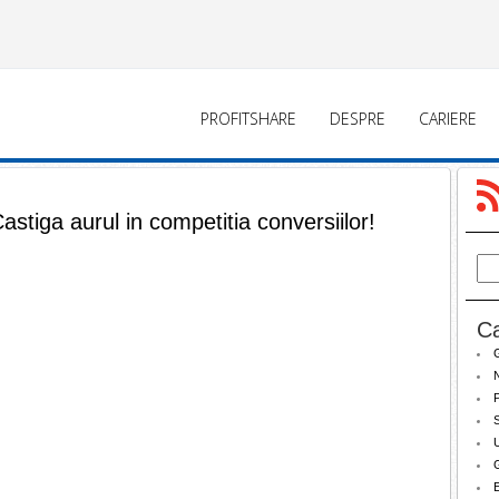
PROFITSHARE
DESPRE
CARIERE
Castiga aurul in competitia conversiilor!
Ca
N
P
S
U