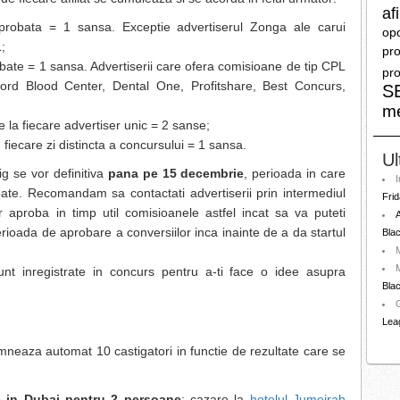
afi
probata = 1 sansa. Exceptie advertiserul Zonga ale carui
opo
;
pro
bate = 1 sansa. Advertiserii care ofera comisioane de tip CPL
pro
ord Blood Center, Dental One, Profitshare, Best Concurs,
S
m
la fiecare advertiser unic = 2 sanse;
iecare zi distincta a concursului = 1 sansa.
Ul
ig se vor definitiva
pana pe 15 decembrie
, perioada in care
I
bate. Recomandam sa contactati advertiserii prin intermediul
Frid
aproba in timp util comisioanele astfel incat sa va puteti
A
erioada de aprobare a conversiilor inca inainte de a da startul
Blac
M
nt inregistrate in concurs pentru a-ti face o idee asupra
Blac
Lea
eaza automat 10 castigatori in functie de rezultate care se
e in Dubai pentru 2 persoane
; cazare la
hotelul Jumeirah