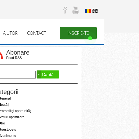
AJUTOR
CONTACT
ÎNSCRIE-TE
Abonare
Feed RSS
tegorii
General
outăţi
romoţii şi oportunităţi
faturi optimizare
tile
Guestposts
Evenimente