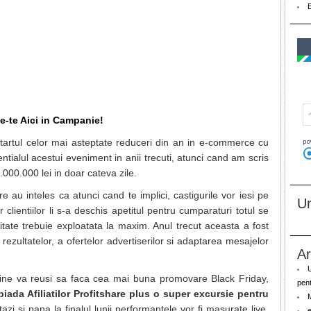
ie-te Aici in Campanie!
startul celor mai asteptate reduceri din an in e-commerce cu
ntialul acestui eveniment in anii trecuti, atunci cand am scris
.000.000 lei in doar cateva zile.
e au inteles ca atunci cand te implici, castigurile vor iesi pe
U
clientiilor li s-a deschis apetitul pentru cumparaturi totul se
nitate trebuie exploatata la maxim. Anul trecut aceasta a fost
ezultatelor, a ofertelor advertiserilor si adaptarea mesajelor
Ar
ne va reusi sa faca cea mai buna promovare Black Friday,
pent
iada Afiliatilor Profitshare plus o super excursie pentru
azi si pana la finalul lunii performantele vor fi masurate live,