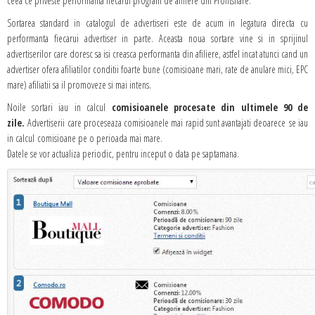
ceea ce priveste performanta fiecarui program de afiliere din Profitshare.
Sortarea standard in catalogul de advertiseri este de acum in legatura directa cu
performanta fiecarui advertiser in parte. Aceasta noua sortare vine si in sprijinul
advertiserilor care doresc sa isi creasca performanta din afiliere, astfel incat atunci cand un
advertiser ofera afiliatilor conditii foarte bune (comisioane mari, rate de anulare mici, EPC
mare) afiliatii sa il promoveze si mai intens.
Noile sortari iau in calcul
comisioanele procesate din ultimele 90 de
zile.
Advertiserii care proceseaza comisioanele mai rapid sunt avantajati deoarece se iau
in calcul comisioane pe o perioada mai mare.
Datele se vor actualiza periodic, pentru inceput o data pe saptamana.