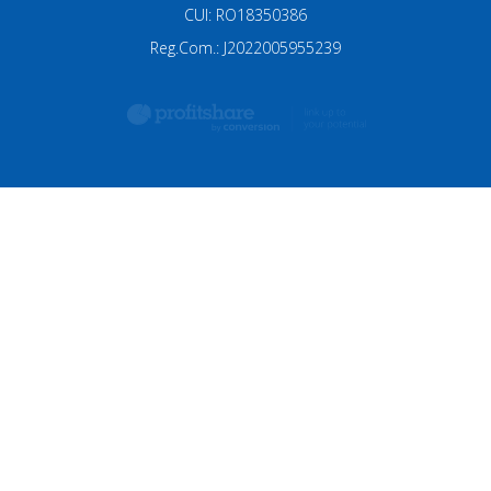
CUI: RO18350386
Reg.Com.: J2022005955239