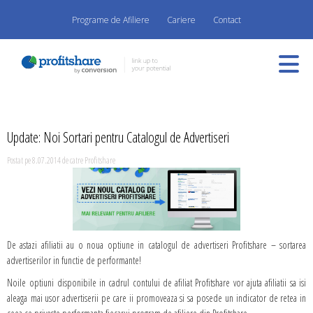
Programe de Afiliere
Cariere
Contact
Update: Noi Sortari pentru Catalogul de Advertiseri
Postat pe 8.07.2014 de catre Profitshare
De astazi afiliatii au o noua optiune in catalogul de advertiseri Profitshare – sortarea
advertiserilor in functie de performante!
Noile optiuni disponibile in cadrul contului de afiliat Profitshare vor ajuta afiliatii sa isi
aleaga mai usor advertiserii pe care ii promoveaza si sa posede un indicator de retea in