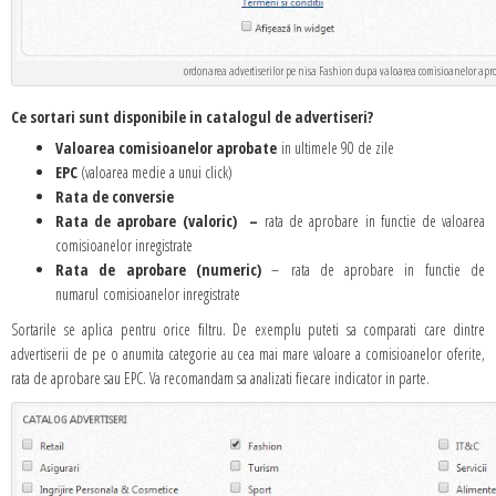
ordonarea advertiserilor pe nisa Fashion dupa valoarea comisioanelor apr
Ce sortari sunt disponibile in catalogul de advertiseri?
Valoarea comisioanelor aprobate
in ultimele 90 de zile
EPC
(valoarea medie a unui click)
Rata de conversie
Rata de aprobare (valoric)
–
rata de aprobare in functie de valoarea
comisioanelor inregistrate
Rata de aprobare (numeric)
– rata de aprobare in functie de
numarul comisioanelor inregistrate
Sortarile se aplica pentru orice filtru. De exemplu puteti sa comparati care dintre
advertiserii de pe o anumita categorie au cea mai mare valoare a comisioanelor oferite,
rata de aprobare sau EPC. Va recomandam sa analizati fiecare indicator in parte.