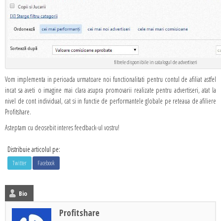
filtrele disponibile in catalogul de advertiseri
Vom implementa in perioada urmatoare noi functionalitati pentru contul de afiliat astfel
incat sa aveti o imagine mai clara asupra promovarii realizate pentru advertiseri, atat la
nivel de cont individual, cat si in functie de performantele globale pe reteaua de afiliere
Profitshare.
Asteptam cu deosebit interes feedback-ul vostru!
Distribuie articolul pe:
Twitter
Facebook
Bio
Profitshare