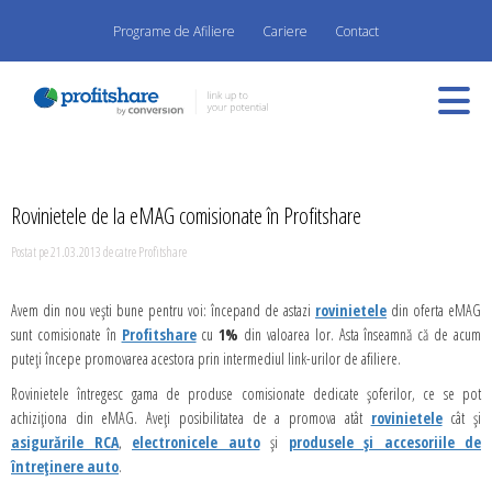
Programe de Afiliere
Cariere
Contact
Rovinietele de la eMAG comisionate în Profitshare
Postat pe 21.03.2013 de catre Profitshare
Avem din nou vești bune pentru voi: începand de astazi
rovinietele
din oferta eMAG
sunt comisionate în
Profitshare
cu
1%
din valoarea lor. Asta înseamnă că de acum
puteți începe promovarea acestora prin intermediul link-urilor de afiliere.
Rovinietele întregesc gama de produse comisionate dedicate șoferilor, ce se pot
achiziționa din eMAG. Aveți posibilitatea de a promova atât
rovinietele
cât și
asigurările RCA
,
electronicele auto
și
produsele și accesoriile de
întreținere auto
.