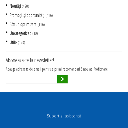
Noutăţi
(420)
Promoţii şi oportunităţi
(416)
Sfaturi optimizare
(116)
Uncategorized
(10)
Utile
(153)
Aboneaza-te la newsletter!
Adauga adresa ta de email pentru a primi recomandari & noutati Profitshare:
Suport și asistență