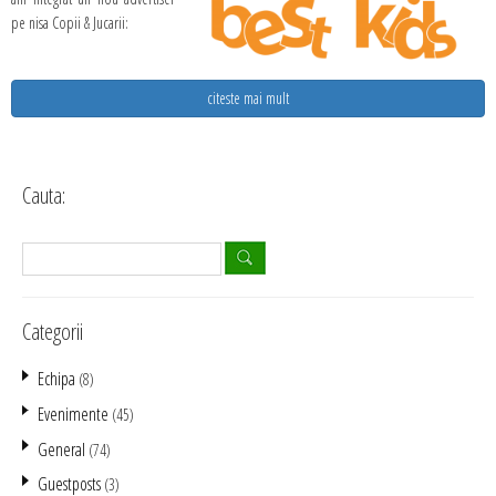
pe nisa Copii & Jucarii:
citeste mai mult
Cauta:
Categorii
Echipa
(8)
Evenimente
(45)
General
(74)
Guestposts
(3)