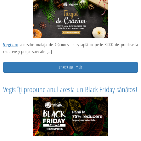
Vegis.ro
a deschis invitația de Crăciun și te așteaptă cu peste 3.000 de produse la
reducere și prețuri speciale. [...]
citeste mai mult
Vegis îți propune anul acesta un Black Friday sănătos!