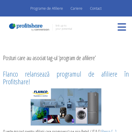
Programe de Afiliere
Cariere
Contact
Posturi care au asociat tag-ul ‘program de afiliere’
Flanco relansează programul de afiliere în
Profitshare!
O veste grozavă pentru afiliații care promovează pe nișa Retail / IT & C!
Flanco [...]