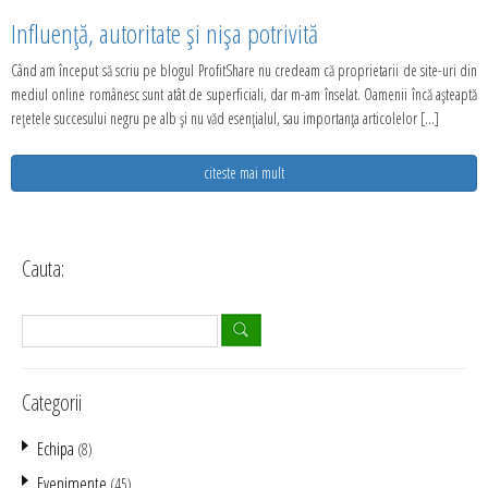
Influenţă, autoritate şi nişa potrivită
Când am început să scriu pe blogul ProfitShare nu credeam că proprietarii de site-uri din
mediul online românesc sunt atât de superficiali, dar m-am înselat. Oamenii încă aşteaptă
reţetele succesului negru pe alb şi nu văd esenţialul, sau importanţa articolelor [...]
citeste mai mult
Cauta:
Categorii
Echipa
(8)
Evenimente
(45)