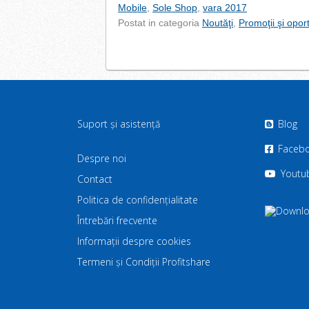
Mobile
,
Sole Shop
,
vara 2017
Postat in categoria
Noutăţi
,
Promoţii şi oport
Suport și asistență
Blog
Faceb
Despre noi
Youtu
Contact
Politica de confidenţialitate
Întrebări frecvente
Informații despre cookies
Termeni și Condiții Profitshare