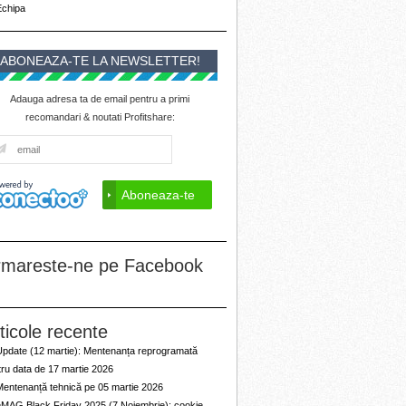
Echipa
ABONEAZA-TE LA NEWSLETTER!
Adauga adresa ta de email pentru a primi
recomandari & noutati Profitshare:
rmareste-ne pe Facebook
ticole recente
Update (12 martie): Mentenanța reprogramată
ru data de 17 martie 2026
Mentenanță tehnică pe 05 martie 2026
eMAG Black Friday 2025 (7 Noiembrie): cookie