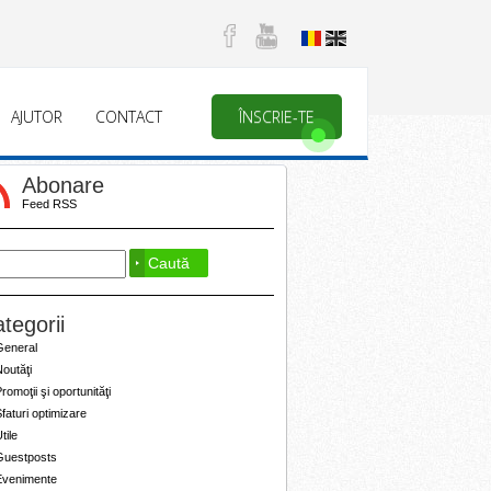
AJUTOR
CONTACT
ÎNSCRIE-TE
Abonare
Feed RSS
tegorii
General
outăţi
romoţii şi oportunităţi
faturi optimizare
tile
Guestposts
Evenimente