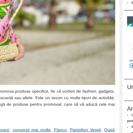
U
promova produse specifice, fie că vorbim de fashion, gadgets,
 vacanță sau altele. Este un sezon cu multe tipuri de activități,
largă de produse pentru promovat, care să vă aducă cele mai
Ar
pent
ovezi
,
conversii mai multe
,
Flanco
,
Pantofiori Veseli
,
Quick