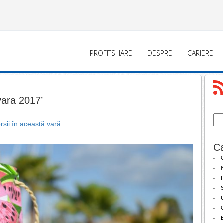
PROFITSHARE
DESPRE
CARIERE
vara 2017’
sii în această vară
Ca
N
P
S
U