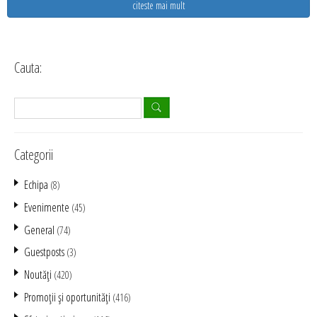
citeste mai mult
Cauta:
Categorii
Echipa
(8)
Evenimente
(45)
General
(74)
Guestposts
(3)
Noutăţi
(420)
Promoţii şi oportunităţi
(416)