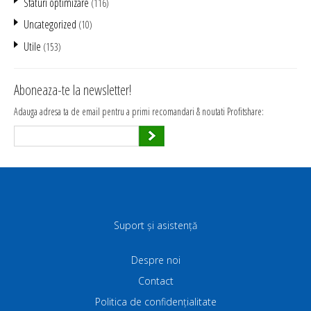
Sfaturi optimizare
(116)
Uncategorized
(10)
Utile
(153)
Aboneaza-te la newsletter!
Adauga adresa ta de email pentru a primi recomandari & noutati Profitshare:
Suport și asistență
Despre noi
Contact
Politica de confidenţialitate