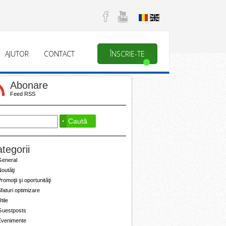
AJUTOR
CONTACT
ÎNSCRIE-TE
Abonare
Feed RSS
tegorii
General
outăţi
romoţii şi oportunităţi
faturi optimizare
tile
Guestposts
Evenimente