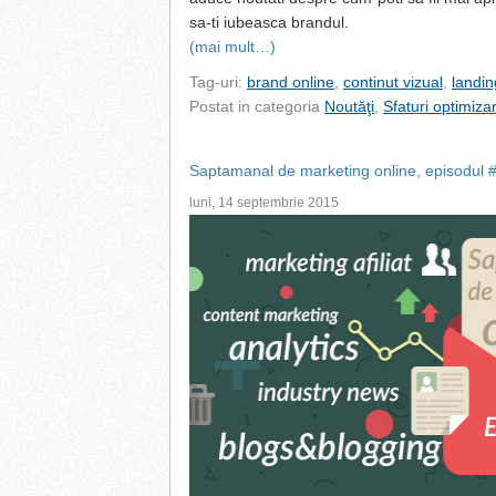
sa-ti iubeasca brandul.
(mai mult…)
Tag-uri:
brand online
,
continut vizual
,
landi
Postat in categoria
Noutăţi
,
Sfaturi optimiza
Saptamanal de marketing online, episodul 
luni, 14 septembrie 2015