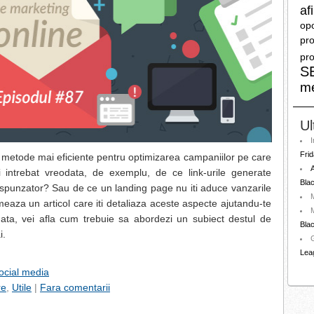
afi
opo
pro
pro
S
m
Ul
I
Frid
e metode mai eficiente pentru optimizarea campaniilor pe care
A
i intrebat vreodata, de exemplu, de ce link-urile generate
Blac
respunzator? Sau de ce un landing page nu iti aduce vanzarile
meaza un articol care iti detaliaza aceste aspecte ajutandu-te
M
data, vei afla cum trebuie sa abordezi un subiect destul de
Blac
i.
Lea
ocial media
re
,
Utile
|
Fara comentarii