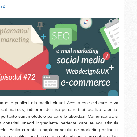
#72
n este publicul din mediul virtual. Acesta este cel care te va
cat mai sus, indiferent de nisa pe care ti-ai focalizat atentia.
mportante sunt metodele pe care le abordezi. Comunicarea si
 constitui uneori ingrediente perfecte care te vor stimula
ele. Editia curenta a saptamanalului de marketing online iti
pe de utilizatorii tai si care sunt caile prin care poti sa-i faci