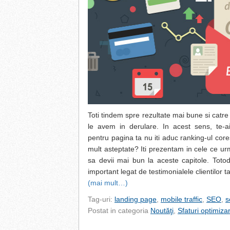
Toti tindem spre rezultate mai bune si catr
le avem in derulare. In acest sens, te-a
pentru pagina ta nu iti aduc ranking-ul co
mult asteptate? Iti prezentam in cele ce ur
sa devii mai bun la aceste capitole. Toto
important legat de testimonialele clientilor ta
(mai mult…)
Tag-uri:
landing page
,
mobile traffic
,
SEO
,
s
Postat in categoria
Noutăţi
,
Sfaturi optimiza