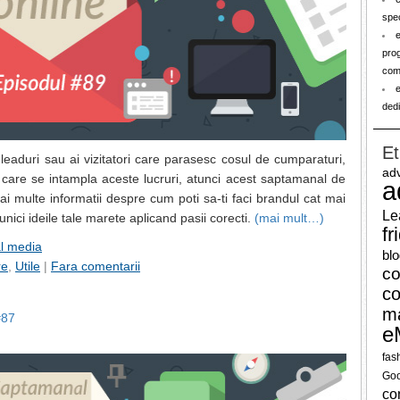
spec
prog
com
e
dedi
Et
aduri sau ai vizitatori care parasesc cosul de cumparaturi,
adv
u care se intampla aceste lucruri, atunci acest saptamanal de
a
mai multe informatii despre cum poti sa-ti faci brandul cat mai
Le
ici ideile tale marete aplicand pasii corecti.
(mai mult…)
fr
al media
bl
re
,
Utile
|
Fara comentarii
co
co
ma
#87
e
fas
Goo
co