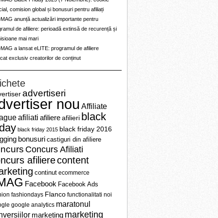
ial, comision global și bonusuri pentru afiliați
eMAG anunță actualizări importante pentru
ramul de afiliere: perioadă extinsă de recurență și
isioane mai mari
MAG a lansat eLITE: programul de afiliere
cat exclusiv creatorilor de conținut
ichete
advertiseri
ertiser
dvertiser nou
Affiliate
black
ague
afiliati
afiliere
afilieri
iday
black friday 2016
black friday 2015
ogging
bonusuri
castiguri din afiliere
ncurs
Concurs Afiliati
ncurs afiliere
content
rketing
continut
ecommerce
MAG
Facebook
Facebook Ads
Flanco
hion
fashiondays
functionalitati noi
maratonul
gle
google analytics
marketing
nversiilor
marketing