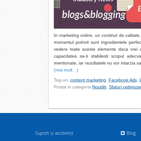
In marketing online, un continut de calitate
momentul potrivit sunt ingredientele perfe
vedere toate aceste elemente daca vrei ca
capacitatea sa-ti stabilesti scopul adecv
mentionate, iar rezultatele nu vor intarzia s
(mai mult…)
Tag-uri:
content marketing
,
Facebook Ads
,
Postat in categoria
Noutăţi
,
Sfaturi optimiza
Suport și asistență
Blog