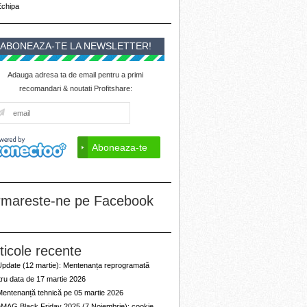
Echipa
ABONEAZA-TE LA NEWSLETTER!
Adauga adresa ta de email pentru a primi
recomandari & noutati Profitshare:
rmareste-ne pe Facebook
ticole recente
Update (12 martie): Mentenanța reprogramată
ru data de 17 martie 2026
Mentenanță tehnică pe 05 martie 2026
eMAG Black Friday 2025 (7 Noiembrie): cookie