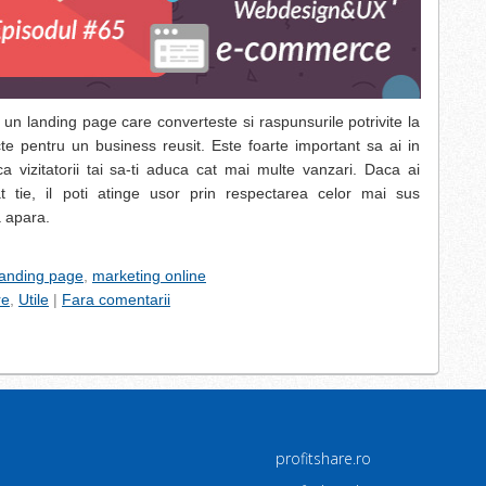
, un landing page care converteste si raspunsurile potrivite la
cte pentru un business reusit. Este foarte important sa ai in
 vizitatorii tai sa-ti aduca cat mai multe vanzari. Daca ai
at tie, il poti atinge usor prin respectarea celor mai sus
a apara.
landing page
,
marketing online
re
,
Utile
|
Fara comentarii
profitshare.ro