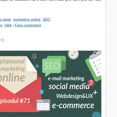
ng page
,
marketing online
,
SEO
re
,
Utile
|
Fara comentarii
#71