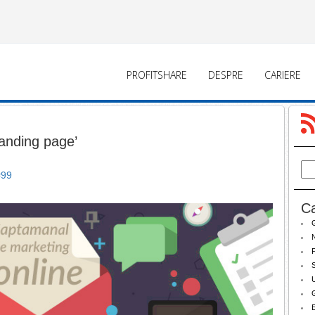
PROFITSHARE
DESPRE
CARIERE
landing page’
#99
Ca
N
P
S
U