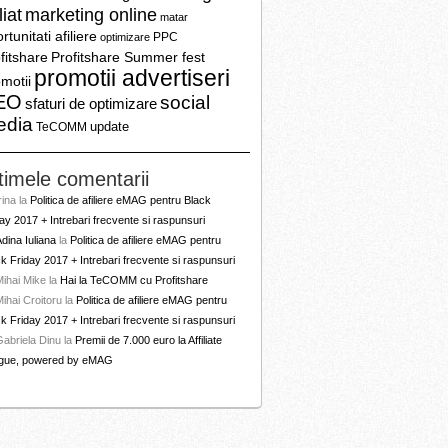
liat
marketing online
matar
rtunitati afiliere
PPC
optimizare
fitshare
Profitshare Summer fest
promotii advertiseri
motii
EO
social
sfaturi de optimizare
edia
update
TeCOMM
timele comentarii
rina
la
Politica de afiliere eMAG pentru Black
ay 2017 + Intrebari frecvente si raspunsuri
dina Iuliana
la
Politica de afiliere eMAG pentru
k Friday 2017 + Intrebari frecvente si raspunsuri
Mihai Mike
la
Hai la TeCOMM cu Profitshare
ihai Croitoru
la
Politica de afiliere eMAG pentru
k Friday 2017 + Intrebari frecvente si raspunsuri
Gabriela Dinu
la
Premii de 7.000 euro la Affiliate
gue, powered by eMAG